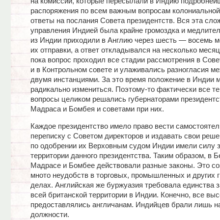
на комиссии, которые пересылали в Индию подробней
распоряжения по всем важным вопросам колониальной
ответы на послания Совета президентств. Вся эта сл
управления Индией была крайне громоздка и медлите
из Индии приходили в Англию через шесть — восемь м
их отправки, а ответ откладывался на несколько месяцев
пока вопрос проходил все стадии рассмотрения в Сове
и в Контрольном совете и улаживались разногласия м
двумя инстанциями. За это время положение в Индии 
радикально измениться. Поэтому-то фактически все т
вопросы целиком решались губернаторами президентс
Мадраса и Бомбея и советами при них.
Каждое президентство имело право вести самостояте
переписку с Советом директоров и издавать свои реше
по одобрении их Верховным судом Индии имели силу з
территории данного президентства. Таким образом, в Б
Мадрасе и Бомбее действовали разные законы. Это с
мното неудобств в торговых, промышленных и других 
делах. Английская же буржуазия требовала единства з
всей британской территории в Индии. Конечно, все вы
предоставлялись англичанам. Индийцев брали лишь н
должности.