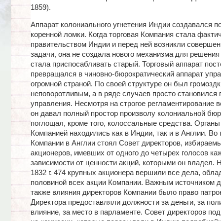
1859).
Аппарат колониального угнетения Индии создавался по
коренной ломки. Когда торговая Компания стала факти
правительством Индии и перед ней возникли совершен
задачи, она не создала нового механизма для решения 
стала приспосабливать старый. Торговый аппарат пос
превращался в чиновно-бюрократический аппарат упр
огромной страной. По своей структуре он был громоздк
неповоротливым, а в ряде случаев просто становился
управления. Несмотря на строгое регламентирование в
он давал полный простор произволу колониальной бюр
поглощал, кроме того, колоссальные средства. Органы
Компанией находились как в Индии, так и в Англии. Во 
Компании в Англии стоял Совет директоров, избираем
акционеров, имевших от одного до четырех голосов ка
зависимости от ценности акций, которыми он владел. 
1832 г. 474 крупных акционера вершили все дела, обла
половиной всех акции Компании. Важным источником д
также влияния директоров Компании было право патро
Директора предоставляли должности за деньги, за пол
влияние, за место в парламенте. Совет директоров по