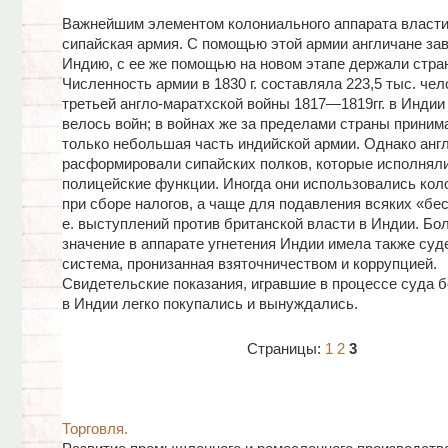
Важнейшим элементом колониального аппарата власт
сипайская армия. С помощью этой армии англичане за
Индию, с ее же помощью на новом этапе держали стран
Численность армии в 1830 г. составляла 223,5 тыс. чел
третьей англо-маратхской войны 1817—1819гг. в Индии 
велось войн; в войнах же за пределами страны приним
только небольшая часть индийской армии. Однако анг
расформировали сипайских полков, которые исполнял
полицейские функции. Иногда они использовались кол
при сборе налогов, а чаще для подавления всяких «бес
е. выступлений против британской власти в Индии. Бо
значение в аппарате угнетения Индии имела также суд
система, пронизанная взяточничеством и коррупцией.
Свидетельские показания, игравшие в процессе суда 
в Индии легко покупались и вынуждались.
Страницы:
1
2
3
Торговля.