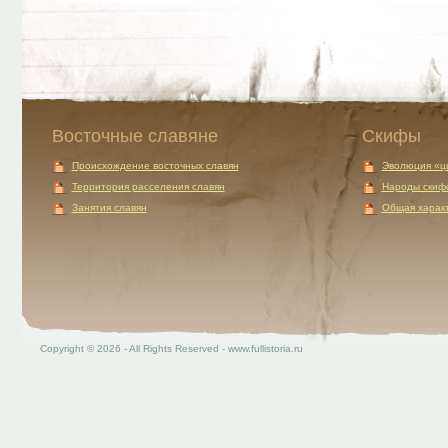
Восточные славяне
Скифы
Происхождение восточных славян
Эволюция «ц
Территория расселения славян
Народы скиф
Занятия славян
Общая характ
Copyright © 2026 - All Rights Reserved - www.fullistoria.ru