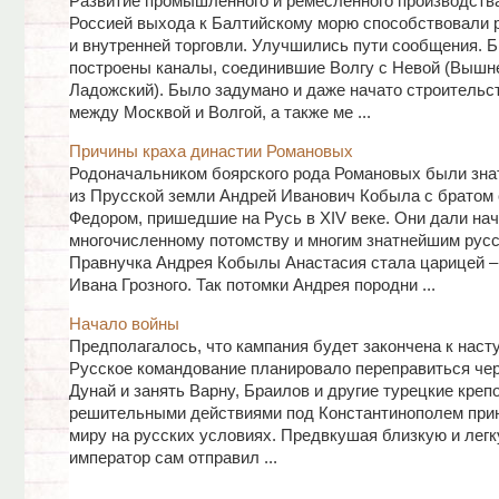
Развитие промышленного и ремесленного производства
Россией выхода к Балтийскому морю способствовали 
и внутренней торговли. Улучшились пути сообщения. 
построены каналы, соединившие Волгу c Невой (Вышн
Ладожский). Было задумано и даже начато строительс
между Москвой и Волгой, a также ме ...
Причины краха династии Романовых
Родоначальником боярского рода Романовых были зн
из Прусской земли Андрей Иванович Кобыла с братом
Федором, пришедшие на Русь в XIV веке. Они дали на
многочисленному потомству и многим знатнейшим русс
Правнучка Андрея Кобылы Анастасия стала царицей –
Ивана Грозного. Так потомки Андрея породни ...
Начало войны
Предполагалось, что кампания будет закончена к наст
Русское командование планировало переправиться чер
Дунай и занять Варну, Браилов и другие турецкие крепо
решительными действиями под Константинополем прин
миру на русских условиях. Предвкушая близкую и легк
император сам отправил ...