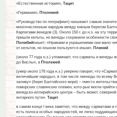
«Естественная история»,
Тацит
«Германия»,
Птолемей
«Руководство по географии») называют самым значит
многочисленным народом между южным берегом Балти
Карпатами венедов (3). Около 150 г. до н.э. на эту тер
пришли кельты, но венеды сохранили особенности свое
Полибий
пишет: «Нравами и украшениями они мало че
от кельтов, но языком пользуются иным».
Плиний
(около 77 года н.э.) упоминает, что сарматы и венеды 
до Вислы», а
Птолемей
(умер около 178 года н.э.) уверено говорит, что «Сарм
величайшие народы», в том числе «венеды по всему 
заливу» (берег Балтийского моря) – «место жительства
поморских славянских племен, кото-рые могли прийти 
венедско-иллирийского центра – быть может, северно
янтарного пути».
Тацит
в самом конце I века заметил, что между сарматами и
есть полоса особых народностей, не легко поддающих