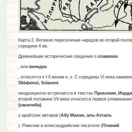
Карта 2. Великое переселение народов во второй полов
середине II вв.
Древнейшие исторические сведения о
славянах
, или
венедах
, относятся к I-II векам н. э. С середины VI века наиме
Sklabenoi, Sclaveni
неоднократно встречается в текстах
Прокопия, Иорда
второй половине VII века относится первое упоминание
(сакалиба)
у арабских авторов (
Абу Малик, аль-Ахталь
). Римские и александрийские писатели (
Плиний