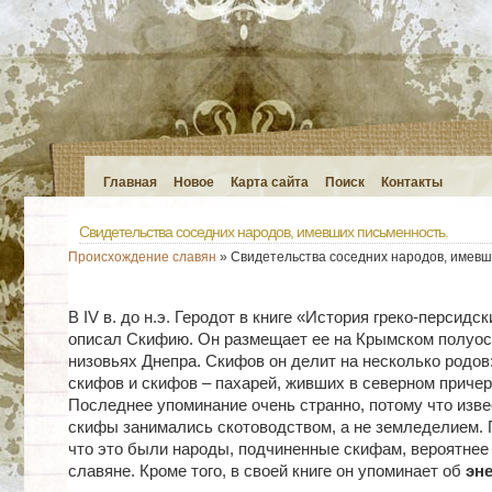
Главная
Новое
Карта сайта
Поиск
Контакты
Свидетельства соседних народов, имевших письменность.
Происхождение славян
» Свидетельства соседних народов, имевш
В IV в. до н.э. Геродот в книге «История греко-персидс
описал Скифию. Он размещает ее на Крымском полуос
низовьях Днепра. Скифов он делит на несколько родов
скифов и скифов – пахарей, живших в северном приче
Последнее упоминание очень странно, потому что изве
скифы занимались скотоводством, а не земледелием. 
что это были народы, подчиненные скифам, вероятнее в
славяне. Кроме того, в своей книге он упоминает об
эне