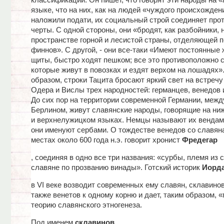
классификации. Он пишет, что говорят эти народы на 
языке, что на них, как на людей «чуждого происхожден
наложили подати, их социальный строй соединяет пр
черты. С одной стороны, они «бродят, как разбойники, 
пространстве горной и лесистой страны, отделяющей п
финнов». С другой, - они все-таки «Имеют постоянные
щиты, быстро ходят пешком; все это противоположно 
которые живут в повозках и ездят верхом на лошадях»
образом, строки Тацита бросают яркий свет на встречу
Одера и Вислы трех народностей: германцев, венедов 
До сих пор на территории современной Германии, межд
Берлином, живут славянские народы, говорящие на н
и верхнелужицком языках. Немцы называют их вендами
они именуют сербами. О тождестве венедов со славян
местах около 600 года н.э. говорит хронист
Фредегар
, соединяя в одно все три названия: «сурбы, племя из 
славяне по прозванию винады». Готский историк
Иорд
в VI веке возводит современных ему славян, склавинов 
также венетов к одному корню и дает, таким образом, 
теорию славянского этногенеза.
Под именем
склавинов