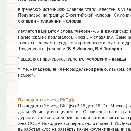
в греческих источниках славяне стали известны в VI век
Подунавье, на границе Византийской империи. Самона
склавин – славянин – словак
является вариантом слова «человек». У византийских 
наименование прилагалось к южным славянам. Самона
только выделяет народ, но и противопоставляет его др
Традиционно филологи (
В.В.Иванов, В.Н.Топоров
) выделяют противопоставление: «
словене – немцы
», т.е. «владеющие членораздельной речью, языком, с
немые».
Пятнадцатый съезд РКП(б)
Пятнадцатый съезд ВКП(6) (2-19 дек. 1927 г., Москва) 
дальнейшие пути социалистич. Строительства в стране
директивы по составлению первого пятилетнего плана 
х-ва СССР. Исходя из коопepaтuвного плана В. И. Лени
выработал курс на развёртывание коллективизации се