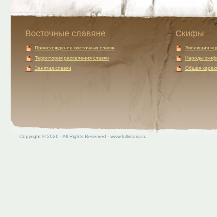
Восточные славяне
Скифы
Происхождение восточных славян
Эволюция «ц
Территория расселения славян
Народы скиф
Занятия славян
Общая характ
Copyright © 2026 - All Rights Reserved - www.fullistoria.ru